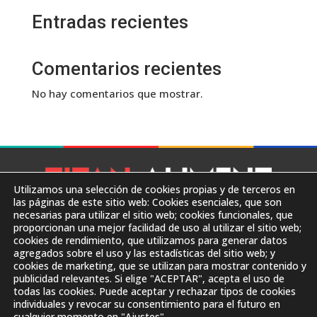
Entradas recientes
Comentarios recientes
No hay comentarios que mostrar.
Utilizamos una selección de cookies propias y de terceros en
las páginas de este sitio web: Cookies esenciales, que son
necesarias para utilizar el sitio web; cookies funcionales, que
proporcionan una mejor facilidad de uso al utilizar el sitio web;
Carrer Zona Franca, F 24
cookies de rendimiento, que utilizamos para generar datos
08040 Barcelona
agregados sobre el uso y las estadísticas del sitio web; y
cookies de marketing, que se utilizan para mostrar contenido y
+34 605 42 09 49

publicidad relevantes. Si elige "ACEPTAR", acepta el uso de
info@titanaliment.com
todas las cookies. Puede aceptar y rechazar tipos de cookies
Aviso Legal
individuales y revocar su consentimiento para el futuro en
cualquier momento en "Ajustes".